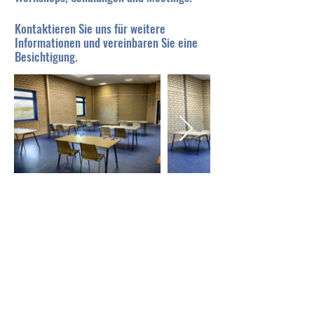
Kontaktieren Sie uns für weitere
Informationen und vereinbaren Sie eine
Besichtigung.
Impressum
I
Datenschutz
I
info@trainingscenter-
manfort.de
Trainingscenter Manfort
Johannes-Kepler Straße 6 (Zufahrt über Friedrich-
Sertürner-Straße)
51377 Leverkusen