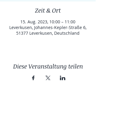
Zeit & Ort
15. Aug. 2023, 10:00 – 11:00
Leverkusen, Johannes-Kepler-Straße 6,
51377 Leverkusen, Deutschland
Diese Veranstaltung teilen
Impressum
I
Datenschutz
I
info@trainingscenter-
manfort.de
Trainingscenter Manfort
Johannes-Kepler Straße 6 (Zufahrt über Friedrich-
Sertürner-Straße)
51377 Leverkusen